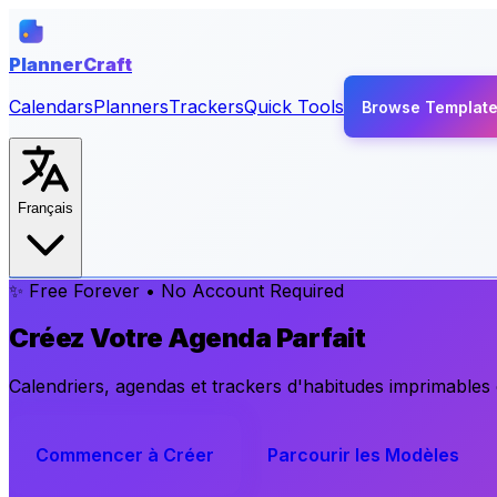
PlannerCraft
Calendars
Planners
Trackers
Quick Tools
Browse Templat
Français
✨ Free Forever • No Account Required
Créez Votre Agenda Parfait
Calendriers, agendas et trackers d'habitudes imprimables
Commencer à Créer
Parcourir les Modèles