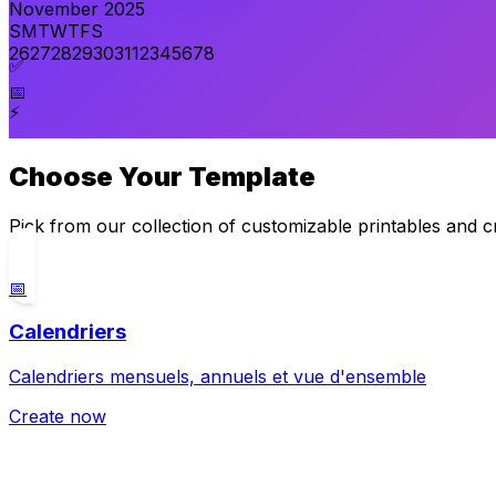
November 2025
S
M
T
W
T
F
S
26
27
28
29
30
31
1
2
3
4
5
6
7
8
✅
📅
⚡
Choose Your Template
Pick from our collection of customizable printables and c
📅
Calendriers
Calendriers mensuels, annuels et vue d'ensemble
Create now