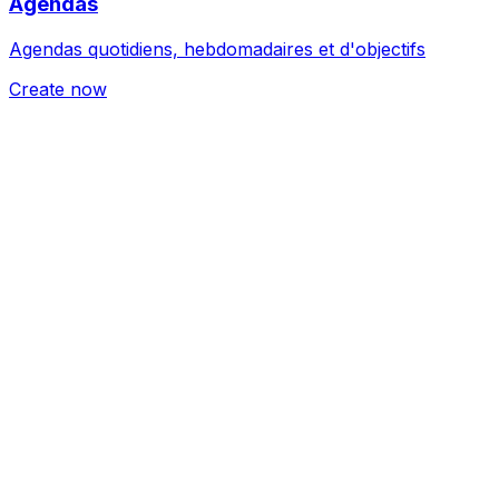
Agendas
Agendas quotidiens, hebdomadaires et d'objectifs
Create now