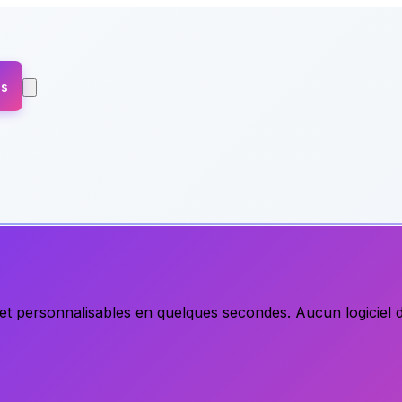
es
 et personnalisables en quelques secondes. Aucun logiciel 